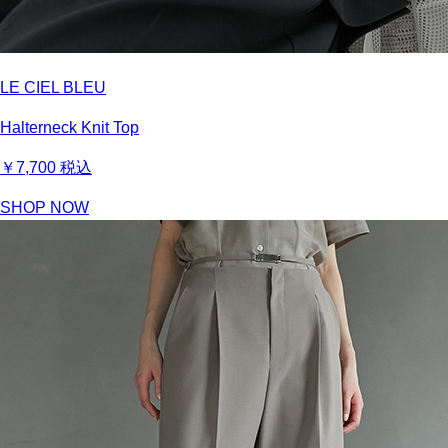
LE CIEL BLEU
Halterneck Knit Top
￥7,700
税込
SHOP NOW