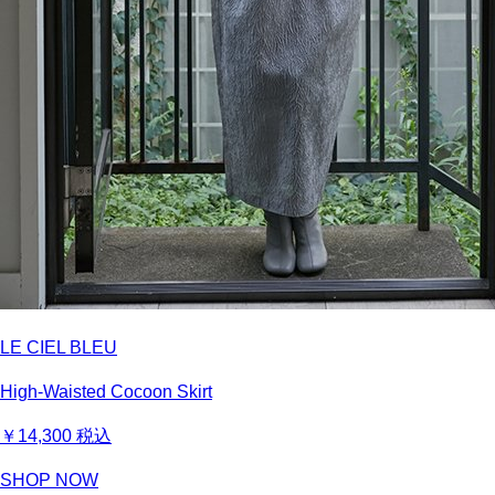
LE CIEL BLEU
High-Waisted Cocoon Skirt
￥14,300
税込
SHOP NOW