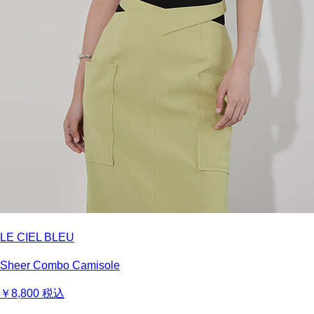
LE CIEL BLEU
Sheer Combo Camisole
￥8,800
税込